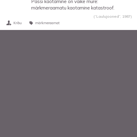
Passi kaotamine on väike mure:
märkmeraamatu kaotamine katastroof.
(“Laulujooned”,
1987
)
Kribu
märkmeraamat