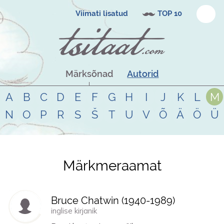
Viimati lisatud
TOP 10
Märksõnad
Autorid
A
B
C
D
E
F
G
H
I
J
K
L
M
N
O
P
R
S
Š
T
U
V
Õ
Ä
Ö
Ü
Märkmeraamat
Tsitaadid teemal
märkmeraamat
Bruce Chatwin (
1940
-
1989
)
inglise kirjanik