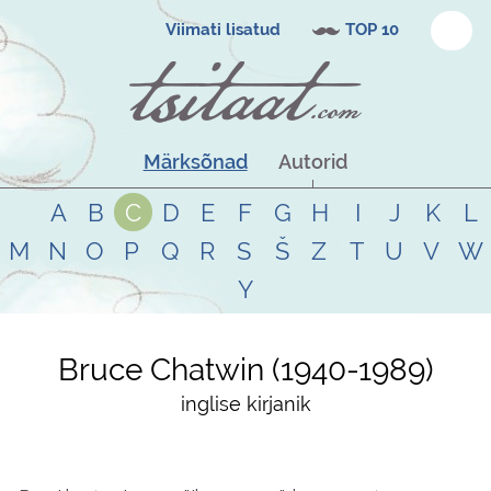
Viimati lisatud
TOP 10
Märksõnad
Autorid
A
B
C
D
E
F
G
H
I
J
K
L
M
N
O
P
Q
R
S
Š
Z
T
U
V
W
Y
Bruce Chatwin
1940
-
1989
inglise kirjanik