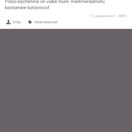
Passi kaotamine on väike mure: märkmeraamatu
kaotamine katastroof.
(“Laulujooned”,
1987
)
Kribu
märkmeraamat