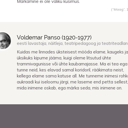
Märkamine ei ole valiku küsimus.
(“Maag”,
Voldemar Panso (
1920
-
1977
)
eesti lavastaja, näitleja, teatripedagoog ja teatriteadla
Kuidas me linnades üksteisest mööda elame, kaugeks j
üksikuks kipume jääma, kuigi oleme litsutud ühte
trammivagunisse või ühte kaubamajasse. Ma ei tea ega
tunne neid, kes elavad samal koridoril, rääkimata neist,
kellega elame sama katuse all. Me tunneme inimesi roh
aukraadi kui iseloomu järgi, me laseme end petta sellest
mida inimene oskab, ega märka seda, mis inimene on.