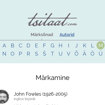
Märksõnad
Autorid
A
B
C
D
E
F
G
H
I
J
K
L
M
N
O
P
R
S
Š
T
U
V
Õ
Ä
Ö
Ü
Märkamine
John Fowles (
1926
-
2005
)
inglise kirjanik