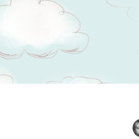
Tsitaadid teemal
märkamine