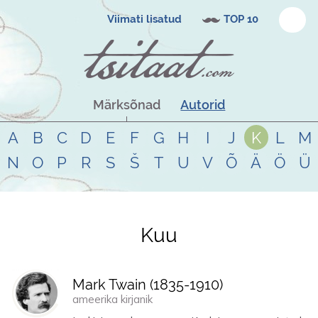
Viimati lisatud
TOP 10
Märksõnad
Autorid
A
B
C
D
E
F
G
H
I
J
K
L
M
N
O
P
R
S
Š
T
U
V
Õ
Ä
Ö
Ü
Kuu
Tsitaadid teemal
kuu
Mark Twain (
1835
-
1910
)
ameerika kirjanik