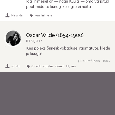
Igal inimesel on — nagu Kuulgi — oma varjatud
pool, mida ta kunagi kellegile ei näita.
Nielander
kuu
inimene
Oscar Wilde (
1854
-
1900
)
iiri kirjanik
Kes poleks õnnelik vabaduse, raamatute, lillede
ja kuuga?
(“De Profundis”,
1905
)
sandra
õnnelik
vabadus
raamat
lill
kuu