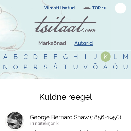
Viimati lisatud
TOP 10
Märksõnad
Autorid
A
B
C
D
E
F
G
H
I
J
K
L
M
N
O
P
R
S
Š
T
U
V
Õ
Ä
Ö
Ü
Kuldne reegel
Tsitaadid teemal
kuldne reegel
George Bernard Shaw (
1856
-
1950
)
iiri näitekirjanik