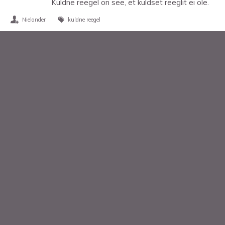
Kuldne reegel on see, et kuldset reeglit ei ole.
Nielander
kuldne reegel