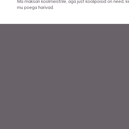
Ma maksan koolmeistrile, aga just koolipoisid on need, k
mu poega harivad.