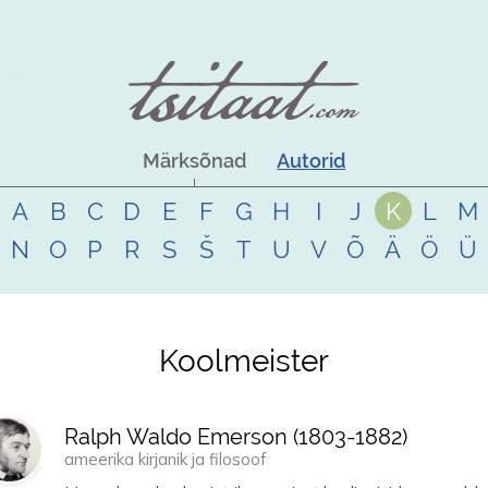
Märksõnad
Autorid
A
B
C
D
E
F
G
H
I
J
K
L
M
N
O
P
R
S
Š
T
U
V
Õ
Ä
Ö
Ü
Koolmeister
Ralph Waldo Emerson (
1803
-
1882
)
ameerika kirjanik ja filosoof