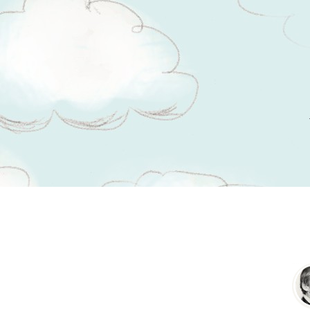
Tsitaadid teemal
koolmeister