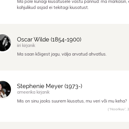
Ma pole kunagi kiusatusele vastu pannud: ma märkasin, 
kahjulikud asjad ei tekitagi kiusatust.
Oscar Wilde (
1854
-
1900
)
iiri kirjanik
Ma saan kõigest jagu, välja arvatud ahvatlus.
Stephenie Meyer (
1973
-)
ameerika kirjanik
Mis on sinu jaoks suurem kiusatus, mu veri või mu keha?
(“Noorkuu”,