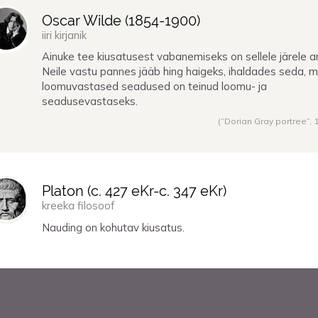
Oscar Wilde (
1854
-
1900
)
iiri kirjanik
Ainuke tee kiusatusest vabanemiseks on sellele järele a
Neile vastu pannes jääb hing haigeks, ihaldades seda, mi
loomuvastased seadused on teinud loomu- ja
seadusevastaseks.
(“Dorian Gray portree”,
Platon (
c. 427 eKr
-
c. 347 eKr
)
kreeka filosoof
Nauding on kohutav kiusatus.