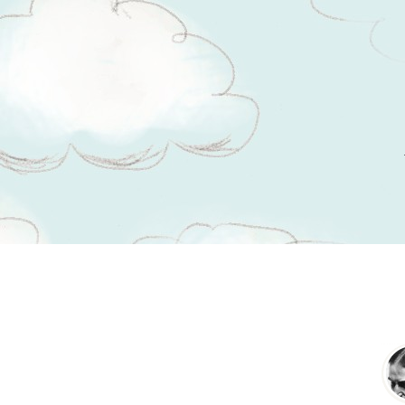
Tsitaadid teemal
kiusatus