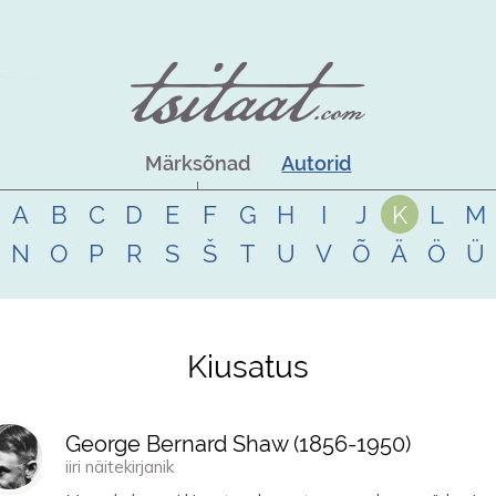
Märksõnad
Autorid
A
B
C
D
E
F
G
H
I
J
K
L
M
N
O
P
R
S
Š
T
U
V
Õ
Ä
Ö
Ü
Kiusatus
George Bernard Shaw (
1856
-
1950
)
iiri näitekirjanik