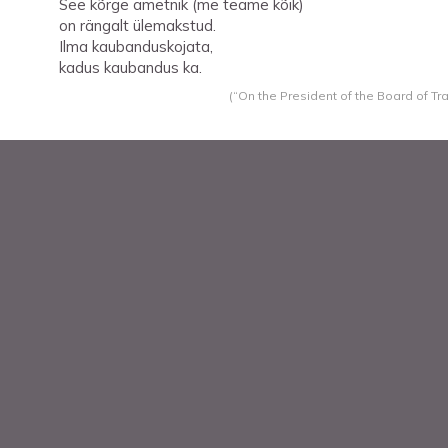
See kõrge ametnik (me teame kõik)
on rängalt ülemakstud.
Ilma kaubanduskojata,
kadus kaubandus ka.
(“On the President of the Board of Tr