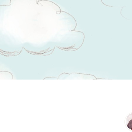
Tsitaadid teemal
kaubandus