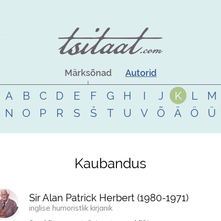
Märksõnad
Autorid
A
B
C
D
E
F
G
H
I
J
K
L
M
N
O
P
R
S
Š
T
U
V
Õ
Ä
Ö
Ü
Kaubandus
Sir Alan Patrick Herbert (
1980
-
1971
)
inglise humoristlik kirjanik