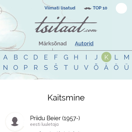
Viimati lisatud
TOP 10
Märksõnad
Autorid
A
B
C
D
E
F
G
H
I
J
K
L
M
N
O
P
R
S
Š
T
U
V
Õ
Ä
Ö
Ü
Kaitsmine
Tsitaadid teemal
kaitsmine
Priidu Beier (
1957
-)
eesti luuletaja