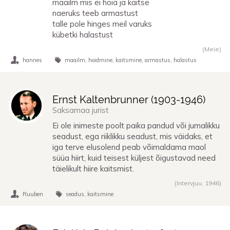
maailm mis ei hoia ja kaitse
naeruks teeb armastust
talle pole hinges meil varuks
kübetki halastust
(Meie)
hannes
maailm
hoidmine
kaitsmine
armastus
halastus
Ernst Kaltenbrunner (
1903
-
1946
)
Saksamaa jurist
Ei ole inimeste poolt paika pandud või jumalikku
seadust, ega riiklikku seadust, mis väidaks, et
iga terve elusolend peab võimaldama maol
süüa hiirt, kuid teisest küljest õigustavad need
täielikult hiire kaitsmist.
(Intervjuu,
1946
)
Ruuben
seadus
kaitsmine