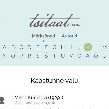
Märksõnad
Autorid
A
B
C
D
E
F
G
H
I
J
K
L
M
N
O
P
R
S
Š
T
U
V
Õ
Ä
Ö
Ü
Kaastunne valu
Milan Kundera (
1929
-)
tšehhi-prantsuse kirjanik