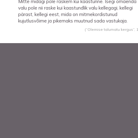
Mitte midagi pole raskem kui kaastunne. Isegi omaenda
valu pole nii raske kui kaastundlik valu kellegagi, kellegi
pärast, kellegi eest, mida on mitmekordistunud
kujutlusvõime ja pikemaks muutnud sada vastukaja.
(“Olemise talumatu kergus”,