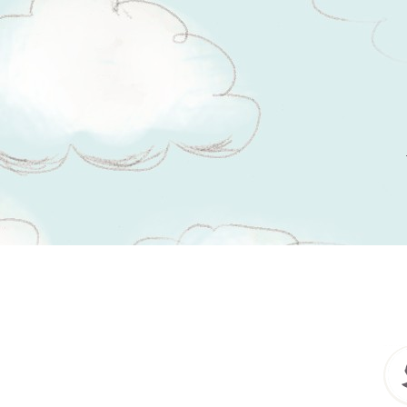
Tsitaadid teemal
kaastunne valu