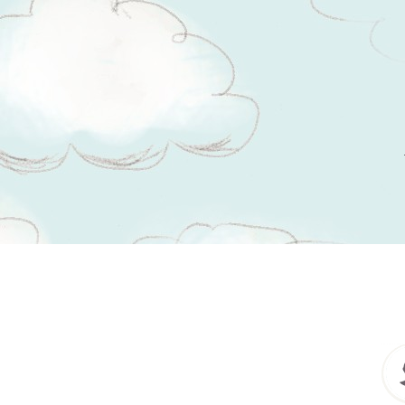
Tsitaadid teemal
küps