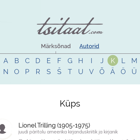
Märksõnad
Autorid
A
B
C
D
E
F
G
H
I
J
K
L
M
N
O
P
R
S
Š
T
U
V
Õ
Ä
Ö
Ü
Küps
Lionel Trilling (
1905
-
1975
)
juudi päritolu ameerika kirjanduskriitik ja kirjanik