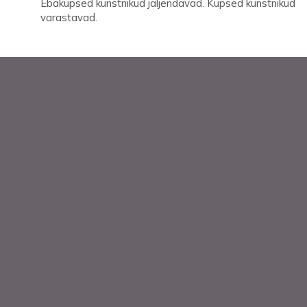
Ebaküpsed kunstnikud jäljendavad. Küpsed kunstnikud
varastavad.