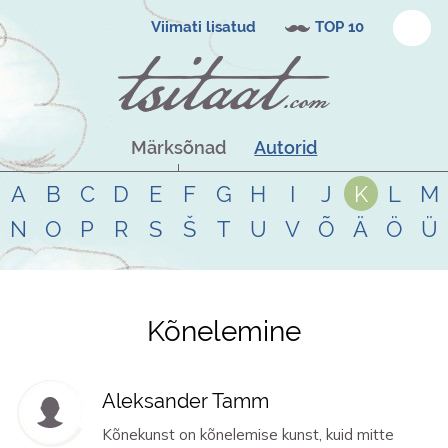
Viimati lisatud
TOP 10
Märksõnad
Autorid
A
B
C
D
E
F
G
H
I
J
K
L
M
N
O
P
R
S
Š
T
U
V
Õ
Ä
Ö
Ü
Kõnelemine
Tsitaadid teemal
kõnelemine
Aleksander Tamm
Kõnekunst on kõnelemise kunst, kuid mitte