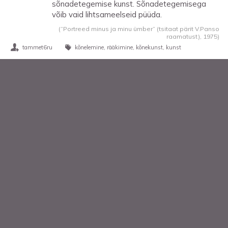
sõnadetegemise kunst. Sõnadetegemisega
võib vaid lihtsameelseid püüda.
(“Portreed minus ja minu ümber” (tsitaat pärit V.Panso
raamatust),
1975
)
tammet6ru
kõnelemine
rääkimine
kõnekunst
kunst