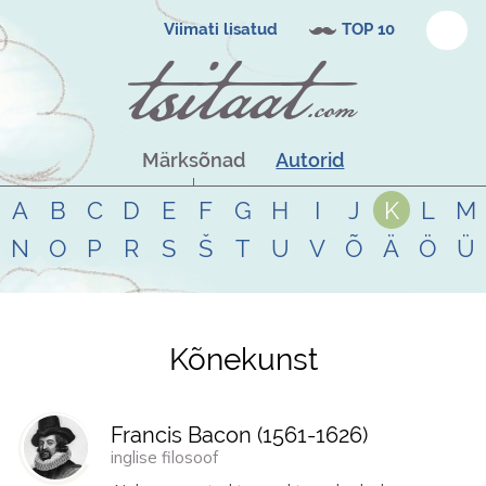
Viimati lisatud
TOP 10
Märksõnad
Autorid
A
B
C
D
E
F
G
H
I
J
K
L
M
N
O
P
R
S
Š
T
U
V
Õ
Ä
Ö
Ü
Kõnekunst
Tsitaadid teemal
kõnekunst
Francis Bacon (
1561
-
1626
)
inglise filosoof