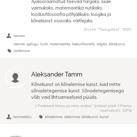
Ajalooraamatud teevad targaks, luule
vaimukaks, matemaatika nutikaks,
loodusfilosoofia põhjalikuks, loogika ja
kõnekunst osavaks väitlejaks.
(Essee “Õpingutest”,
1597
)
hannes
raamat
ajalugu
luule
matemaatika
loodusfilosoofia
loogika
kõnekunst
väitlemine
Aleksander Tamm
Kõnekunst on kõnelemise kunst, kuid mitte
sõnadetegemise kunst. Sõnadetegemisega
võib vaid lihtsameelseid püüda.
(“Portreed minus ja minu ümber” (tsitaat pärit V.Panso
raamatust),
1975
)
tammet6ru
kõnelemine
rääkimine
kõnekunst
kunst