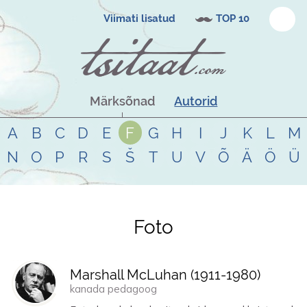
Viimati lisatud
TOP 10
Märksõnad
Autorid
A
B
C
D
E
F
G
H
I
J
K
L
M
N
O
P
R
S
Š
T
U
V
Õ
Ä
Ö
Ü
Foto
Tsitaadid teemal
foto
Marshall McLuhan (
1911
-
1980
)
kanada pedagoog