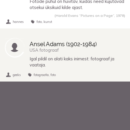
Fotode puhul on huvitav, kuidas need kujutavad
otsekui üksikuid kilde ajast.
(Harold Evans “Pictures on a Page”,
1978
)
hannes
foto
kunst
Ansel Adams (
1902
-
1984
)
USA fotograaf
Igal pildil on alati kaks inimest: fotograaf ja
vaataja.
geeks
fotograafia
foto