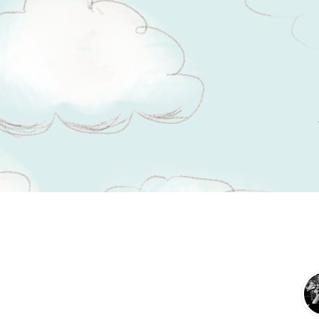
Tsitaadid teemal
fossiilid