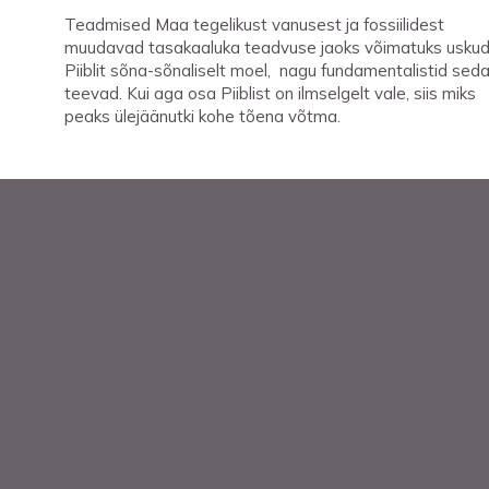
Teadmised Maa tegelikust vanusest ja fossiilidest
muudavad tasakaaluka teadvuse jaoks võimatuks usku
Piiblit sõna-sõnaliselt moel, nagu fundamentalistid sed
teevad. Kui aga osa Piiblist on ilmselgelt vale, siis miks
peaks ülejäänutki kohe tõena võtma.