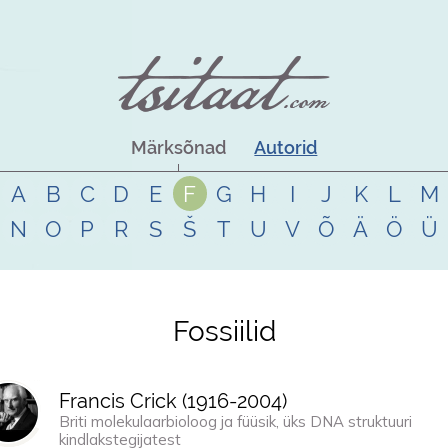
Märksõnad
Autorid
A
B
C
D
E
F
G
H
I
J
K
L
M
N
O
P
R
S
Š
T
U
V
Õ
Ä
Ö
Ü
Fossiilid
Francis Crick (
1916
-
2004
)
Briti molekulaarbioloog ja füüsik, üks DNA struktuuri
kindlakstegijatest