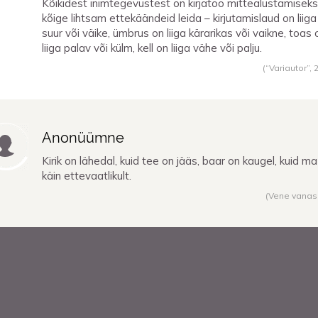
Kõikidest inimtegevustest on kirjatöö mittealustamiseks
kõige lihtsam ettekäändeid leida – kirjutamislaud on liiga
suur või väike, ümbrus on liiga kärarikas või vaikne, toas 
liiga palav või külm, kell on liiga vähe või palju.
(“Variautor”,
Anonüümne
Kirik on lähedal, kuid tee on jääs, baar on kaugel, kuid ma
käin ettevaatlikult.
(Vene vanas