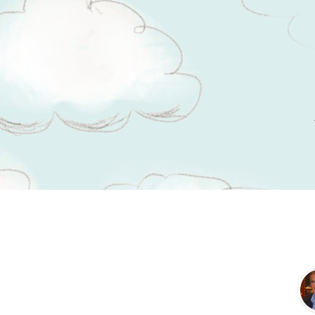
Tsitaadid teemal
ettekääne