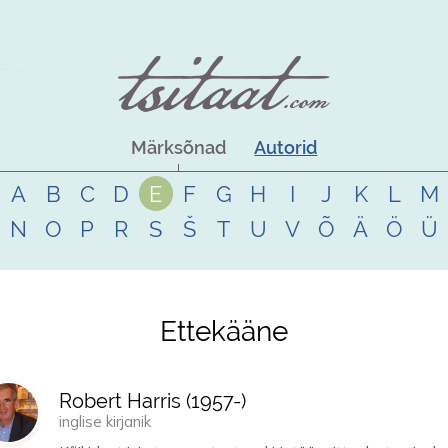
Märksõnad
Autorid
A
B
C
D
E
F
G
H
I
J
K
L
M
N
O
P
R
S
Š
T
U
V
Õ
Ä
Ö
Ü
Ettekääne
Robert Harris (
1957
-)
inglise kirjanik