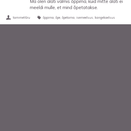
Ma olen alati valmis õppima, kuid mitte alati ei
meeldi mulle, et mind õpetatakse.
tammet6ru
õppima
õpe
õpetama
isemeelsus
kangekaelsus