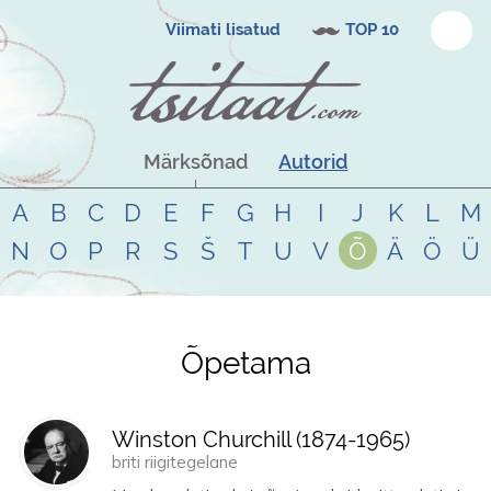
Viimati lisatud
TOP 10
Märksõnad
Autorid
A
B
C
D
E
F
G
H
I
J
K
L
M
N
O
P
R
S
Š
T
U
V
Õ
Ä
Ö
Ü
Õpetama
Tsitaadid teemal
õpetama
Winston Churchill (
1874
-
1965
)
briti riigitegelane