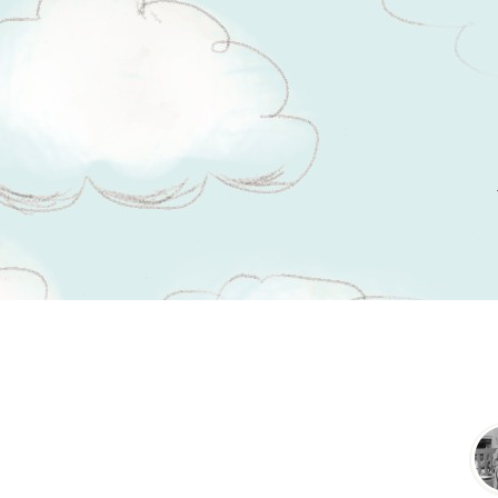
Tsitaadid teemal
õnnetud