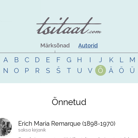
Märksõnad
Autorid
A
B
C
D
E
F
G
H
I
J
K
L
M
N
O
P
R
S
Š
T
U
V
Õ
Ä
Ö
Ü
Õnnetud
Erich Maria Remarque (
1898
-
1970
)
saksa kirjanik