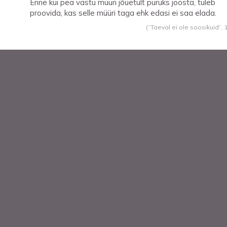
Enne kui pea vastu müüri jõuetult puruks joosta, tuleb
proovida, kas selle müüri taga ehk edasi ei saa elada.
(“Taeval ei ole soosikuid”,