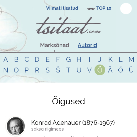
Viimati lisatud
TOP 10
Märksõnad
Autorid
A
B
C
D
E
F
G
H
I
J
K
L
M
N
O
P
R
S
Š
T
U
V
Õ
Ä
Ö
Ü
Õigused
Tsitaadid teemal
õigused
Konrad Adenauer (
1876
-
1967
)
saksa riigimees