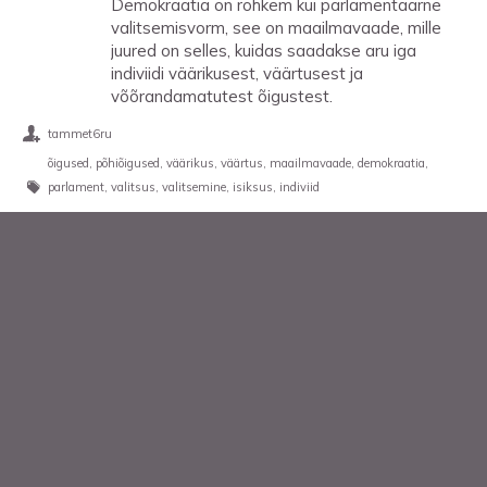
Demokraatia on rohkem kui parlamentaarne
valitsemisvorm, see on maailmavaade, mille
juured on selles, kuidas saadakse aru iga
indiviidi väärikusest, väärtusest ja
võõrandamatutest õigustest.
tammet6ru
õigused
põhiõigused
väärikus
väärtus
maailmavaade
demokraatia
parlament
valitsus
valitsemine
isiksus
indiviid