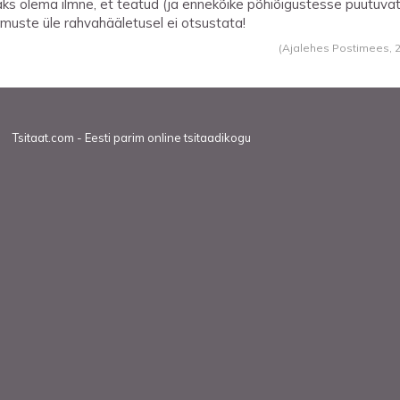
ks olema ilmne, et teatud (ja ennekõike põhiõigustesse puutuva
imuste üle rahvahääletusel ei otsustata!
(Ajalehes Postimees,
Tsitaat.com - Eesti parim online tsitaadikogu