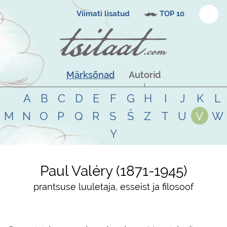
Viimati lisatud
TOP 10
Märksõnad
Autorid
A
B
C
D
E
F
G
H
I
J
K
L
M
N
O
P
Q
R
S
Š
Z
T
U
V
W
Y
Paul Valéry
1871
-
1945
prantsuse luuletaja, esseist ja filosoof