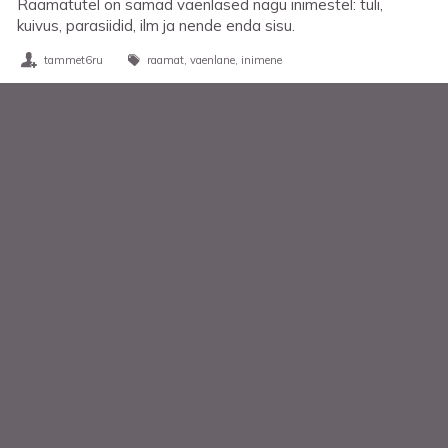
Raamatutel on samad vaenlased nagu inimestel: tuli,
kuivus, parasiidid, ilm ja nende enda sisu.
tammet6ru
raamat
vaenlane
inimene