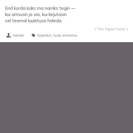
End korda kaks ma narriks tegin —
kui armusin ja siis, kui kirjutasin
sel teemal luuletuse haleda.
(“The Triple Foole”)
hannes
kirjandus
luule
armastus