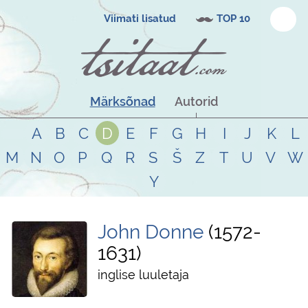
Viimati lisatud
TOP 10
Märksõnad
Autorid
A
B
C
D
E
F
G
H
I
J
K
L
M
N
O
P
Q
R
S
Š
Z
T
U
V
W
Y
John Donne
1572
-
1631
inglise luuletaja