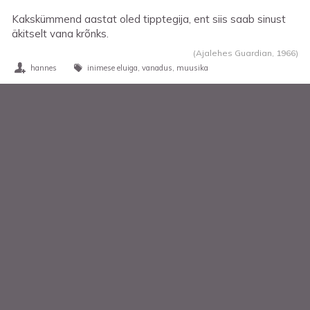
Kakskümmend aastat oled tipptegija, ent siis saab sinust
äkitselt vana krõnks.
(Ajalehes Guardian,
1966
)
hannes
inimese eluiga
vanadus
muusika