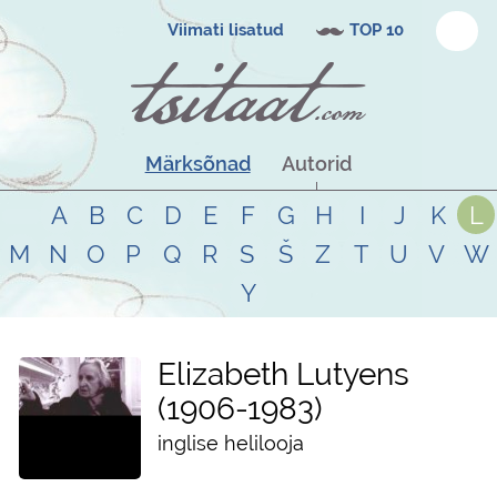
Viimati lisatud
TOP 10
Märksõnad
Autorid
A
B
C
D
E
F
G
H
I
J
K
L
M
N
O
P
Q
R
S
Š
Z
T
U
V
W
Y
Elizabeth Lutyens
1906
-
1983
inglise helilooja