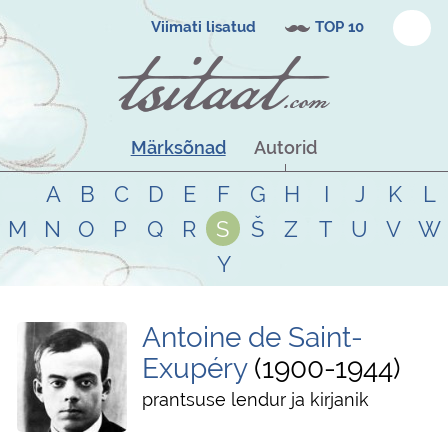
Viimati lisatud
TOP 10
Märksõnad
Autorid
A
B
C
D
E
F
G
H
I
J
K
L
M
N
O
P
Q
R
S
Š
Z
T
U
V
W
Y
Antoine de Saint-
Exupéry
1900
-
1944
prantsuse lendur ja kirjanik