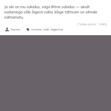
Ja siin on mu saladus, väga lihtne saladus — ainult
südamega võib õigesti näha, kõige tähtsam on silmale
nähtamatu.
(“Väike prints”,
1943
)
hannes
inimene
süda
nägemine