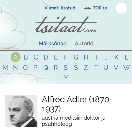
Viimati lisatud
TOP 10
Märksõnad
Autorid
A
B
C
D
E
F
G
H
I
J
K
L
M
N
O
P
Q
R
S
Š
Z
T
U
V
W
Y
Alfred Adler
1870
-
1937
austria meditsiinidoktor ja
psühholoog