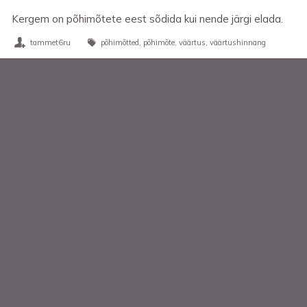
Kergem on põhimõtete eest sõdida kui nende järgi elada.
tammet6ru
põhimõtted
põhimõte
väärtus
väärtushinnang