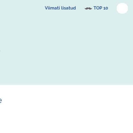
Viimati lisatud
TOP 10
e