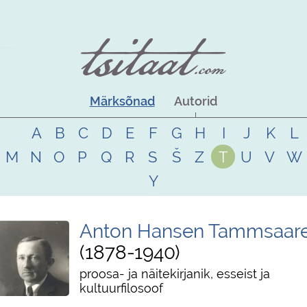
Märksõnad
Autorid
A
B
C
D
E
F
G
H
I
J
K
L
M
N
O
P
Q
R
S
Š
Z
T
U
V
W
Y
Anton Hansen Tammsaar
1878
-
1940
proosa- ja näitekirjanik, esseist ja
kultuurfilosoof