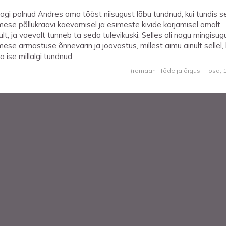
agi polnud Andres oma tööst niisugust lõbu tundnud, kui tundis se
mese põllukraavi kaevamisel ja esimeste kivide korjamisel omalt
lult, ja vaevalt tunneb ta seda tulevikuski. Selles oli nagu mingisu
mese armastuse õnnevärin ja joovastus, millest aimu ainult sellel,
a ise millalgi tundnud.
(romaan “Tõde ja õigus”, I osa,