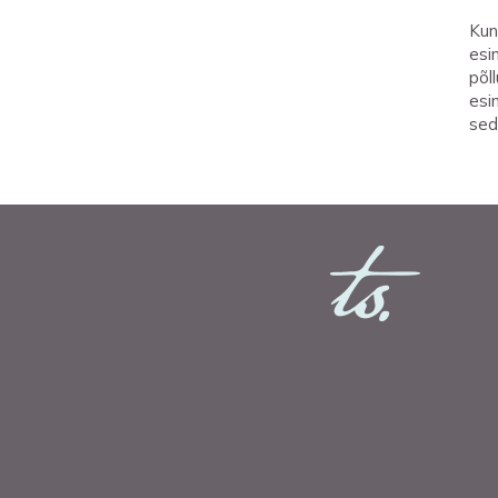
Kun
esi
põl
esi
sed