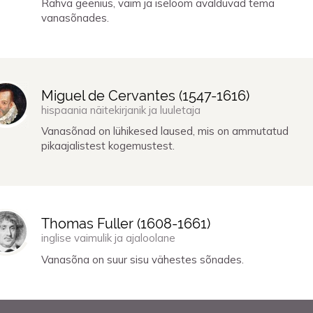
Rahva geenius, vaim ja iseloom avalduvad tema
vanasõnades.
Miguel de Cervantes (
1547
-
1616
)
hispaania näitekirjanik ja luuletaja
Vanasõnad on lühikesed laused, mis on ammutatud
pikaajalistest kogemustest.
Thomas Fuller (
1608
-
1661
)
inglise vaimulik ja ajaloolane
Vanasõna on suur sisu vähestes sõnades.