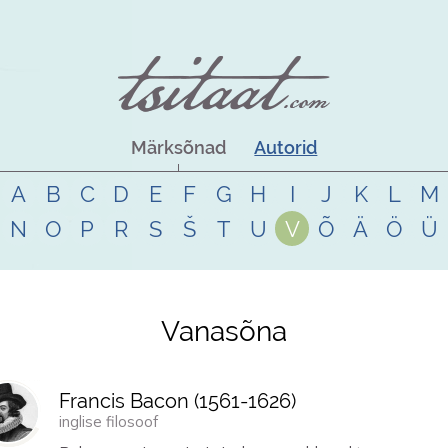
Märksõnad
Autorid
A
B
C
D
E
F
G
H
I
J
K
L
M
N
O
P
R
S
Š
T
U
V
Õ
Ä
Ö
Ü
Vanasõna
Francis Bacon (
1561
-
1626
)
inglise filosoof