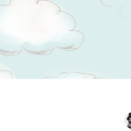
Tsitaadid teemal
vanasõna