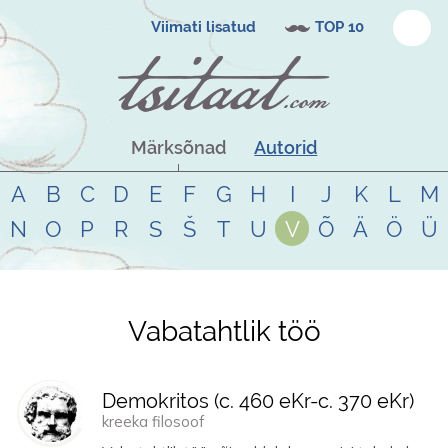
Viimati lisatud
TOP 10
Märksõnad
Autorid
A
B
C
D
E
F
G
H
I
J
K
L
M
N
O
P
R
S
Š
T
U
V
Õ
Ä
Ö
Ü
Vabatahtlik töö
Tsitaadid teemal
vabatahtlik töö
Demokritos (
c. 460 eKr
-
c. 370 eKr
)
kreeka filosoof