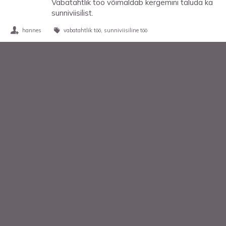
Vabatahtlik töö võimaldab kergemini taluda ka
sunniviisilist.
hannes
vabatahtlik töö
sunniviisiline töö