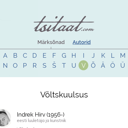
Märksõnad
Autorid
A
B
C
D
E
F
G
H
I
J
K
L
M
N
O
P
R
S
Š
T
U
V
Õ
Ä
Ö
Ü
Võltskuulsus
Indrek Hirv (
1956
-)
eesti luuletaja ja kunstnik