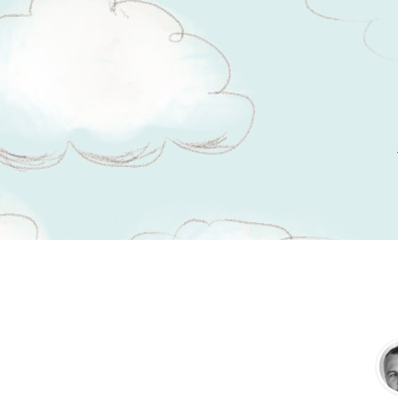
Tsitaadid teemal
võltskuulsus