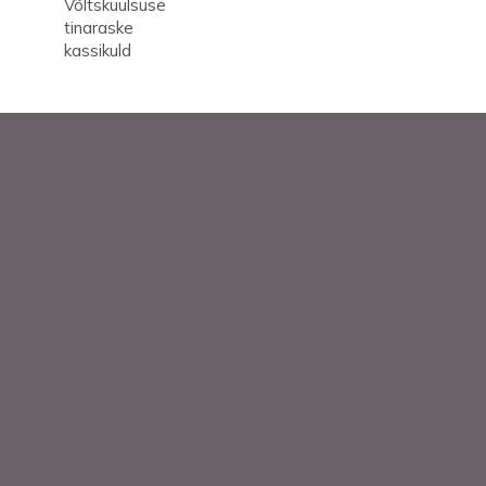
Võltskuulsuse
tinaraske
kassikuld