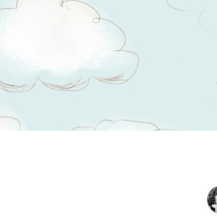
Tsitaadid teemal
võlg