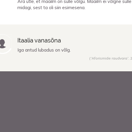
Ära ütle, et maailm on sulle võlgu. Maailm ei võlgne sulle
midagi, sest ta oli siin esimesena.
Itaalia vanasõna
Iga antud lubadus on võlg.
(“Aforismide raudvara”,