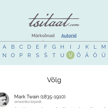
Märksõnad
Autorid
A
B
C
D
E
F
G
H
I
J
K
L
M
N
O
P
R
S
Š
T
U
V
Õ
Ä
Ö
Ü
Võlg
Mark Twain (
1835
-
1910
)
ameerika kirjanik