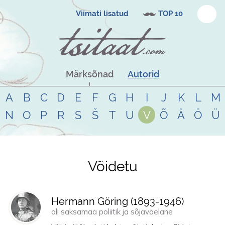
Viimati lisatud
TOP 10
Märksõnad
Autorid
A
B
C
D
E
F
G
H
I
J
K
L
M
N
O
P
R
S
Š
T
U
V
Õ
Ä
Ö
Ü
Võidetu
Tsitaadid teemal
võidetu
Hermann Göring (
1893
-
1946
)
oli saksamaa poliitik ja sõjaväelane