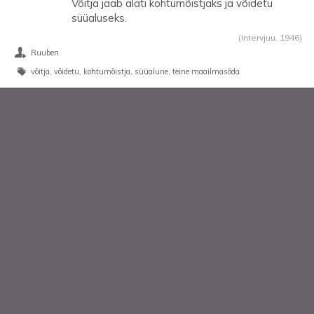
Võitja jääb alati kohtumõistjaks ja võidetu
süüaluseks.
(Intervjuu,
1946
)
Ruuben
võitja
võidetu
kohtumõistja
süüalune
teine maailmasõda