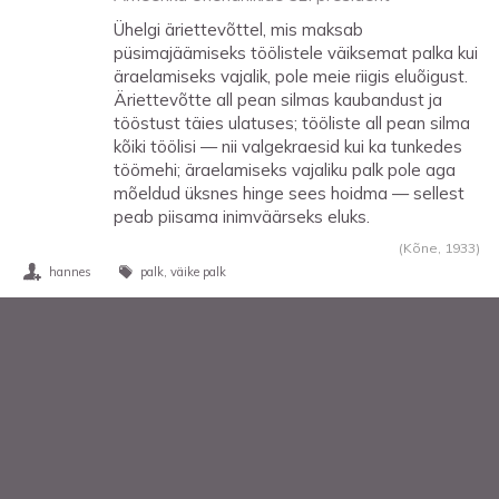
Ühelgi äriettevõttel, mis maksab
püsimajäämiseks töölistele väiksemat palka kui
äraelamiseks vajalik, pole meie riigis eluõigust.
Äriettevõtte all pean silmas kaubandust ja
tööstust täies ulatuses; tööliste all pean silma
kõiki töölisi — nii valgekraesid kui ka tunkedes
töömehi; äraelamiseks vajaliku palk pole aga
mõeldud üksnes hinge sees hoidma — sellest
peab piisama inimväärseks eluks.
(Kõne,
1933
)
hannes
palk
väike palk