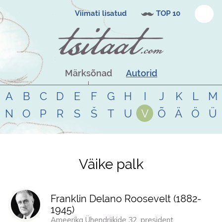
Viimati lisatud
TOP 10
Märksõnad
Autorid
A
B
C
D
E
F
G
H
I
J
K
L
M
N
O
P
R
S
Š
T
U
V
Õ
Ä
Ö
Ü
Väike palk
Tsitaadid teemal
väike palk
Franklin Delano Roosevelt (
1882
-
1945
)
Ameerika Ühendriikide 32. president