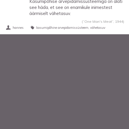
Kasumipõhise arvepidamissüsteemiga on alati
see häda, et see on enamikule inimestest
äärmiselt vähetasuv.
(“One Man's Meat”,
1944
)
hannes
kasumipõhine arvepidamissüsteem
vähetasuv