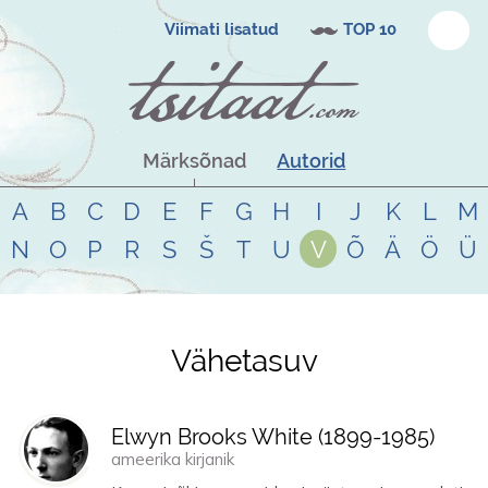
Viimati lisatud
TOP 10
Märksõnad
Autorid
A
B
C
D
E
F
G
H
I
J
K
L
M
N
O
P
R
S
Š
T
U
V
Õ
Ä
Ö
Ü
Vähetasuv
Tsitaadid teemal
vähetasuv
Elwyn Brooks White (
1899
-
1985
)
ameerika kirjanik