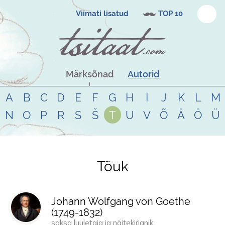
Viimati lisatud
TOP 10
Märksõnad
Autorid
A
B
C
D
E
F
G
H
I
J
K
L
M
N
O
P
R
S
Š
T
U
V
Õ
Ä
Ö
Ü
Tõuk
Tsitaadid teemal
tõuk
Johann Wolfgang von Goethe
(
1749
-
1832
)
saksa luuletaja ja näitekirjanik