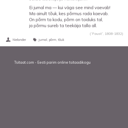
Ei jumal ma — kui väga see mind vaevab!
Ma ainult tõuk, kes põrmus rada kaevab.
On põrm ta kodu, põrm on toiduks tal,
ja põrmu sureb ta teekäija talla all.
(“Faust”,
1808
-
1832
)
Nielander
jumal
põrm
tõuk
Tsitaat.com - Eesti parim online tsitaadikogu