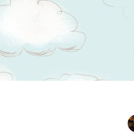
Tsitaadid teemal
pääsemine