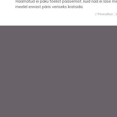
Raamatud ei paku tõelist pääsemist, kuid nad ei lase m
meelel ennast päris veriseks kratsida.
(“Pilveatlas”,