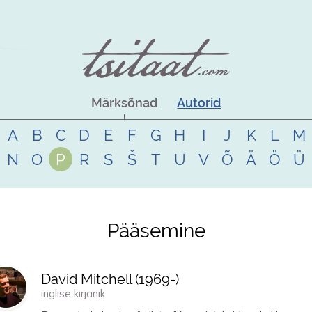
Märksõnad
Autorid
A
B
C
D
E
F
G
H
I
J
K
L
M
N
O
P
R
S
Š
T
U
V
Õ
Ä
Ö
Ü
Pääsemine
David Mitchell (
1969
-)
inglise kirjanik