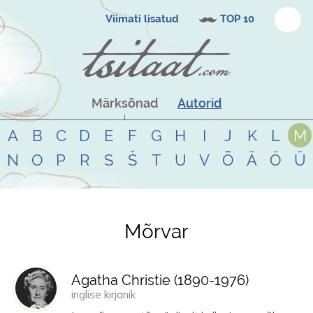
Viimati lisatud
TOP 10
Märksõnad
Autorid
A
B
C
D
E
F
G
H
I
J
K
L
M
N
O
P
R
S
Š
T
U
V
Õ
Ä
Ö
Ü
Mõrvar
Tsitaadid teemal
mõrvar
Agatha Christie (
1890
-
1976
)
inglise kirjanik