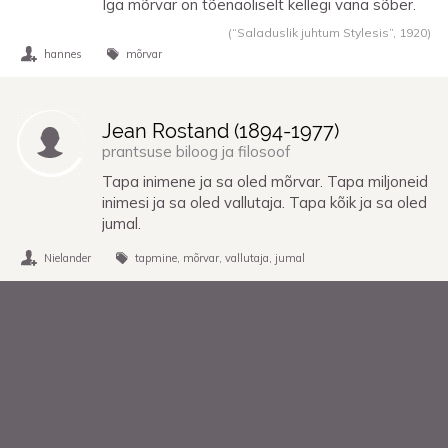
Iga mõrvar on tõenäoliselt kellegi vana sõber.
(“Saladuslik juhtum Stylesis”,
1920
)
hannes
mõrvar
Jean Rostand (
1894
-
1977
)
prantsuse biloog ja filosoof
Tapa inimene ja sa oled mõrvar. Tapa miljoneid
inimesi ja sa oled vallutaja. Tapa kõik ja sa oled
jumal.
Nielander
tapmine
mõrvar
vallutaja
jumal