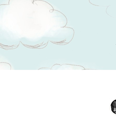
Tsitaadid teemal
kohtupäev