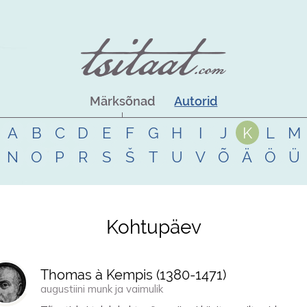
Märksõnad
Autorid
A
B
C
D
E
F
G
H
I
J
K
L
M
N
O
P
R
S
Š
T
U
V
Õ
Ä
Ö
Ü
Kohtupäev
Thomas à Kempis (
1380
-
1471
)
augustiini munk ja vaimulik