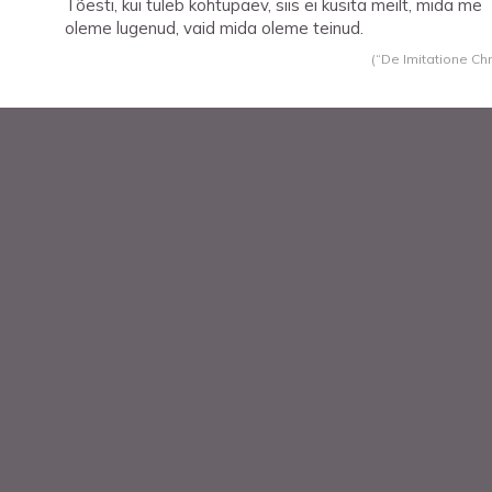
Tõesti, kui tuleb kohtupäev, siis ei küsita meilt, mida me
oleme lugenud, vaid mida oleme teinud.
(“De Imitatione Chri