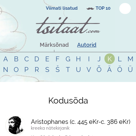
Viimati lisatud
TOP 10
Märksõnad
Autorid
A
B
C
D
E
F
G
H
I
J
K
L
M
N
O
P
R
S
Š
T
U
V
Õ
Ä
Ö
Ü
Kodusõda
Tsitaadid teemal
kodusõda
Aristophanes (
c. 445 eKr
-
c. 386 eKr
)
kreeka nätekirjanik