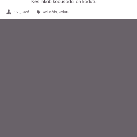
Kes ihkab kodusõda, on kodutu.
EST_Greif
kodusõda
kodutu