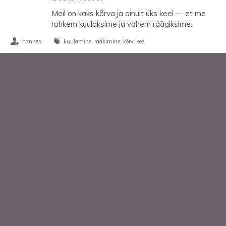
Meil on kaks kõrva ja ainult üks keel — et me
rohkem kuulaksime ja vähem räägiksime.
hannes
kuulamine
rääkimine
kõrv
keel