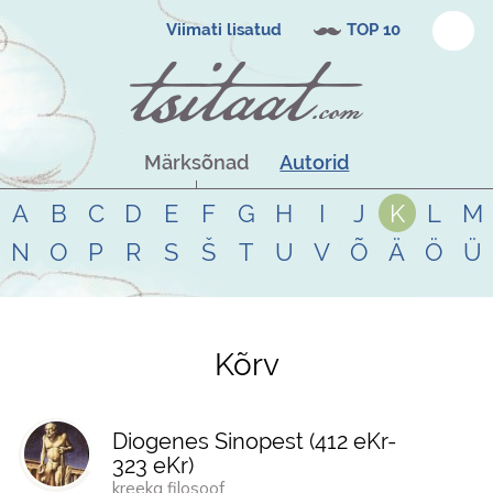
Viimati lisatud
TOP 10
Märksõnad
Autorid
A
B
C
D
E
F
G
H
I
J
K
L
M
N
O
P
R
S
Š
T
U
V
Õ
Ä
Ö
Ü
Kõrv
Tsitaadid teemal
kõrv
Diogenes Sinopest (
412 eKr
-
323 eKr
)
kreeka filosoof