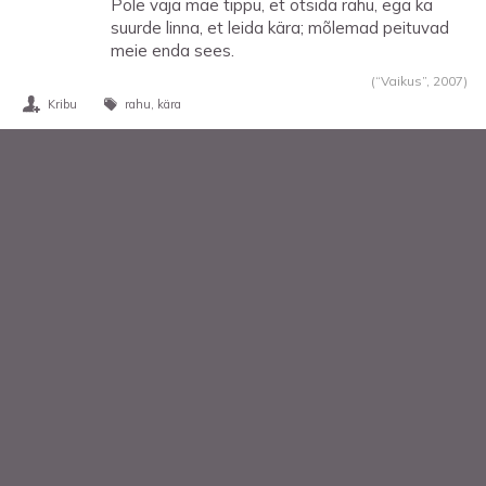
Pole vaja mäe tippu, et otsida rahu, ega ka
suurde linna, et leida kära; mõlemad peituvad
meie enda sees.
(“Vaikus”,
2007
)
Kribu
rahu
kära