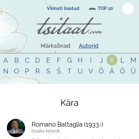
Viimati lisatud
TOP 10
Märksõnad
Autorid
A
B
C
D
E
F
G
H
I
J
K
L
M
N
O
P
R
S
Š
T
U
V
Õ
Ä
Ö
Ü
Kära
Tsitaadid teemal
kära
Romano Battaglia (
1933
-)
itaalia kirjanik