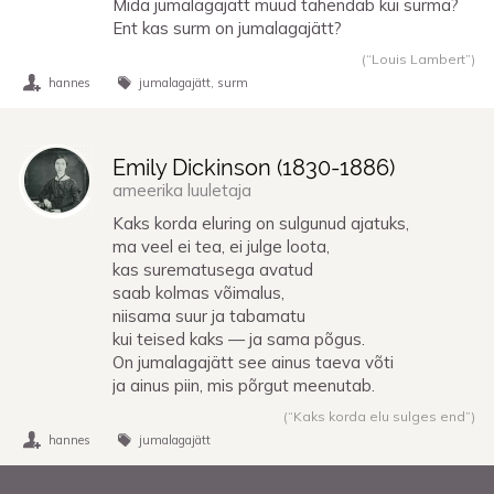
Mida jumalagajätt muud tähendab kui surma?
Ent kas surm on jumalagajätt?
(“Louis Lambert”)
hannes
jumalagajätt
surm
Emily Dickinson (
1830
-
1886
)
ameerika luuletaja
Kaks korda eluring on sulgunud ajatuks,
ma veel ei tea, ei julge loota,
kas surematusega avatud
saab kolmas võimalus,
niisama suur ja tabamatu
kui teised kaks — ja sama põgus.
On jumalagajätt see ainus taeva võti
ja ainus piin, mis põrgut meenutab.
(“Kaks korda elu sulges end”)
hannes
jumalagajätt