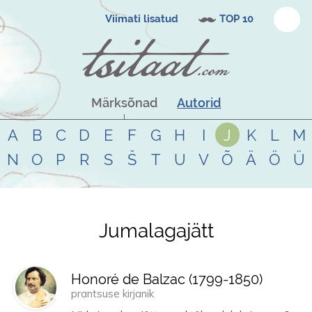
Viimati lisatud
TOP 10
Märksõnad
Autorid
A
B
C
D
E
F
G
H
I
J
K
L
M
N
O
P
R
S
Š
T
U
V
Õ
Ä
Ö
Ü
Jumalagajätt
Tsitaadid teemal
jumalagajätt
Honoré de Balzac (
1799
-
1850
)
prantsuse kirjanik