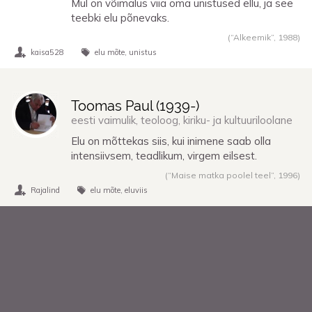
Mul on võimalus viia oma unistused ellu, ja see
teebki elu põnevaks.
(“Alkeemik”,
1988
)
kaisa528
elu mõte
unistus
Toomas Paul (
1939
-)
eesti vaimulik, teoloog, kiriku- ja kultuuriloolane
Elu on mõttekas siis, kui inimene saab olla
intensiivsem, teadlikum, virgem eilsest.
(“Maise matka poolel teel”,
1996
)
Rajalind
elu mõte
eluviis