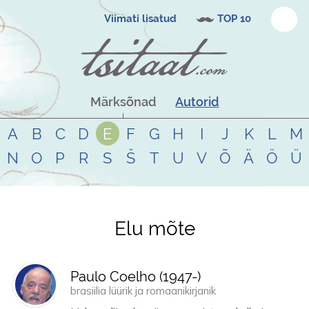
Viimati lisatud
TOP 10
Märksõnad
Autorid
A
B
C
D
E
F
G
H
I
J
K
L
M
N
O
P
R
S
Š
T
U
V
Õ
Ä
Ö
Ü
Elu mõte
Tsitaadid teemal
elu mõte
Paulo Coelho (
1947
-)
brasiilia lüürik ja romaanikirjanik