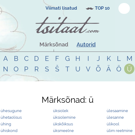
Viimati lisatud
TOP 10
Märksõnad
Autorid
A
B
C
D
E
F
G
H
I
J
K
L
M
N
O
P
R
S
Š
T
U
V
Õ
Ä
Ö
Ü
Märksõnad:
ü
ühesugune
üksiolek
ülesaamine
ühetaolisus
üksiolemine
ülesanne
ühing
ükskõiksus
ülikool
ühiskond
üksmeelne
ülim reetmine