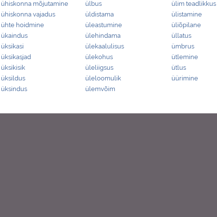
ühiskonna mõjutamine
ülbus
ülim teadlikkus
ühiskonna vajadus
üldistama
ülistamine
ühte hoidmine
üleastumine
üliõpilane
ükaindus
ülehindama
üllatus
üksikasi
ülekaalulisus
ümbrus
üksikasjad
ülekohus
ütlemine
üksikisik
üleliigsus
ütlus
üksildus
üleloomulik
üürimine
üksindus
ülemvõim