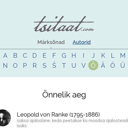
Märksõnad
Autorid
A
B
C
D
E
F
G
H
I
J
K
L
M
N
O
P
R
S
Š
T
U
V
Õ
Ä
Ö
Ü
Õnnelik aeg
Leopold von Ranke (
1795
-
1886
)
saksa ajaloolane, keda peetakse ka moodsa ajalootea
isaks