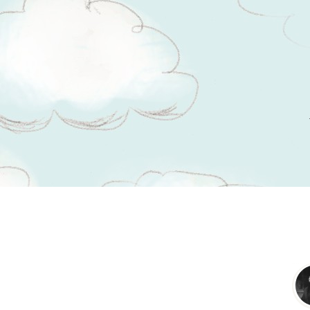
Tsitaadid teemal
õnnelik aeg