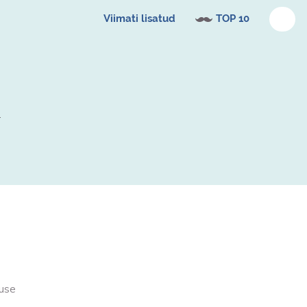
Viimati lisatud
TOP 10
duse