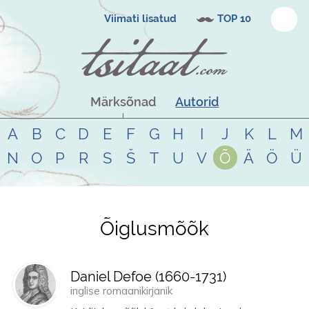
Viimati lisatud
TOP 10
Märksõnad
Autorid
A
B
C
D
E
F
G
H
I
J
K
L
M
N
O
P
R
S
Š
T
U
V
Õ
Ä
Ö
Ü
Õiglusmõõk
Tsitaadid teemal
õiglusmõõk
Daniel Defoe (
1660
-
1731
)
inglise romaanikirjanik