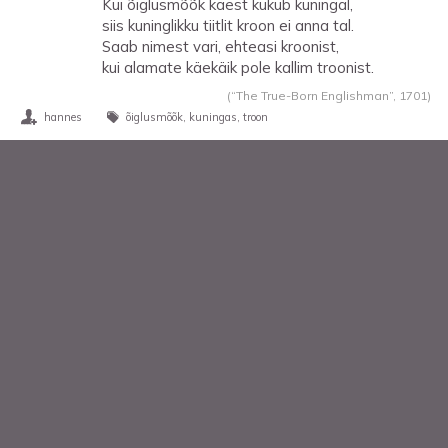
Kui õiglusmõõk käest kukub kuningal,
siis kuninglikku tiitlit kroon ei anna tal.
Saab nimest vari, ehteasi kroonist,
kui alamate käekäik pole kallim troonist.
(“The True-Born Englishman”,
1701
)
hannes
õiglusmõõk
kuningas
troon