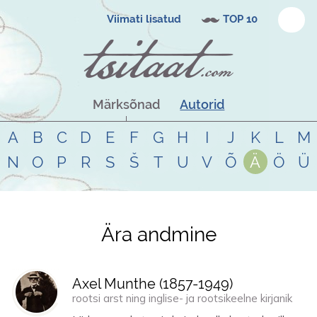
Viimati lisatud
TOP 10
Märksõnad
Autorid
A
B
C
D
E
F
G
H
I
J
K
L
M
N
O
P
R
S
Š
T
U
V
Õ
Ä
Ö
Ü
Ära andmine
Tsitaadid teemal
ära andmine
Axel Munthe (
1857
-
1949
)
rootsi arst ning inglise- ja rootsikeelne kirjanik