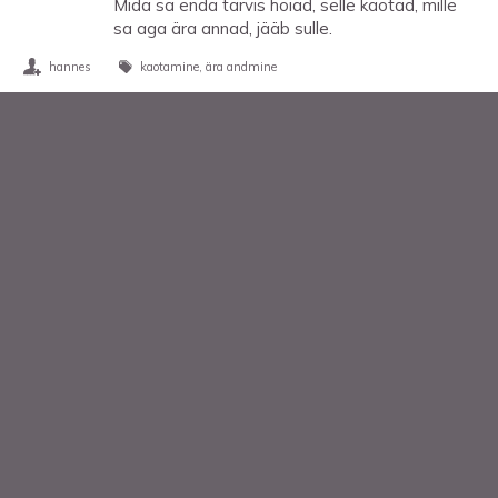
Mida sa enda tarvis hoiad, selle kaotad, mille
sa aga ära annad, jääb sulle.
hannes
kaotamine
ära andmine