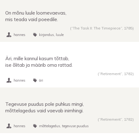
On mõnu luule loomevaevas,
mis teada vaid poeedile.
(“The Task II: The Timepiece”,
1785
)
hannes
kirjandus
luule
Äri, mille kannul kasum tõttab,
ise õlitab ja määrib oma rattad.
(“Retirement”,
1782
)
hannes
äri
Tegevuse puudus pole puhkus mingi,
mõttelagedus vaid vaevab inimhingi.
(“Retirement”,
1782
)
hannes
mõttelagedus
tegevuse puudus