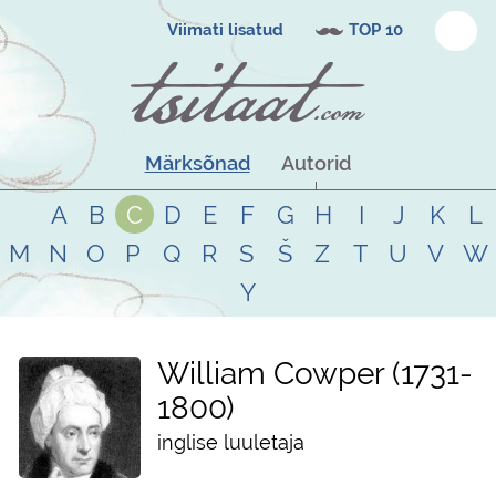
Viimati lisatud
TOP 10
Märksõnad
Autorid
A
B
C
D
E
F
G
H
I
J
K
L
M
N
O
P
Q
R
S
Š
Z
T
U
V
W
Y
William Cowper
1731
-
1800
inglise luuletaja