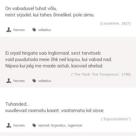
On vabadusel tuhat võlu,
neist orjadel, kui tahes õnnelikel, pole aimu.
(Lauakõne,
1827
)
hannes
vabadus
Ei orjad hingata saa Inglismaal, sest tarvitseb
vaid puudutada meie õhk neil kopsu, kui vabad nad.
Niipea kui jalg me maale astub, kaovad ahelad.
(“The Task: The Timepiece”,
1785
)
hannes
vabadus
Tuhanded...
suudlevad raamatu kaant, vaatamata iial sisse.
(“Expostulation”)
hannes
raamat
kirjandus
lugemine