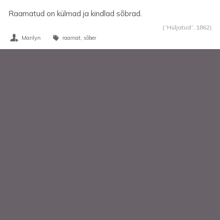
Raamatud on külmad ja kindlad sõbrad.
(“Hüljatud”,
1862
)
Marilyn
raamat
sõber