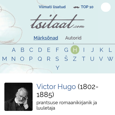
Viimati lisatud
TOP 10
Märksõnad
Autorid
A
B
C
D
E
F
G
H
I
J
K
L
M
N
O
P
Q
R
S
Š
Z
T
U
V
W
Y
Victor Hugo
1802
-
1885
prantsuse romaanikirjanik ja
luuletaja