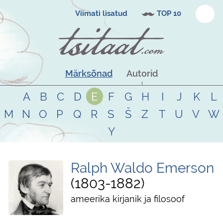
Viimati lisatud
TOP 10
Märksõnad
Autorid
A
B
C
D
E
F
G
H
I
J
K
L
M
N
O
P
Q
R
S
Š
Z
T
U
V
W
Y
Ralph Waldo Emerson
1803
-
1882
ameerika kirjanik ja filosoof