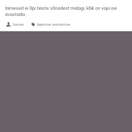
Inimesed ei õpi teiste sõnadest midagi, kõik on vaja ise
avastada.
hannes
õppimine
avastamine