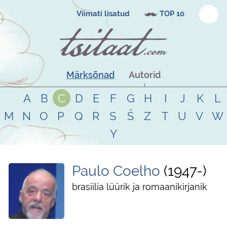
Viimati lisatud
TOP 10
Märksõnad
Autorid
A
B
C
D
E
F
G
H
I
J
K
L
M
N
O
P
Q
R
S
Š
Z
T
U
V
W
Y
Paulo Coelho
1947
-
brasiilia lüürik ja romaanikirjanik